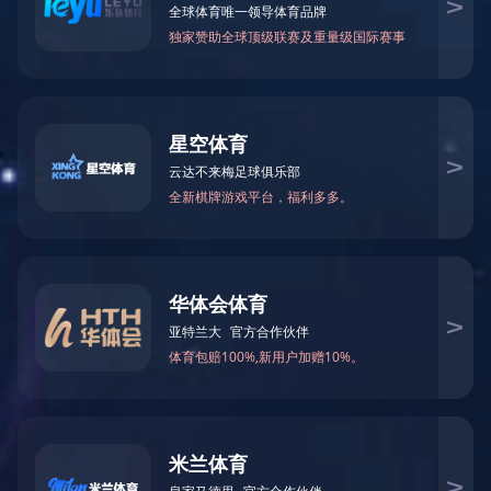
LHPV 接线盒TUV证书2-1