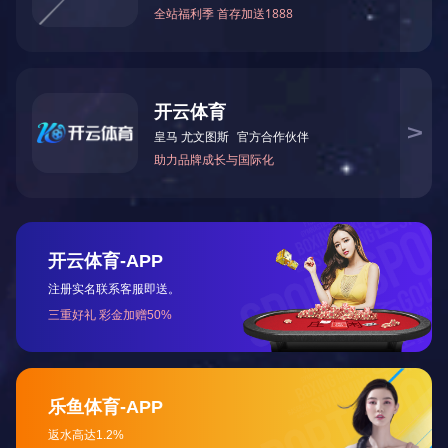
LHPV 接线盒TUV证书2-2