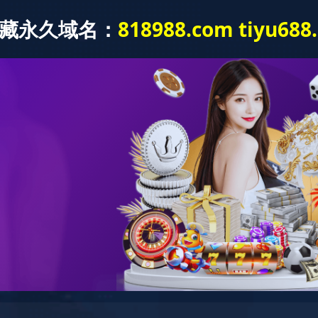
登录入口
|
HUATIHUI.COM
|
星空网页版
|
开云网
|
天行手机版
|
bv韦
网站首页
关于丽辉
产品展示
项目应用
厂房设备