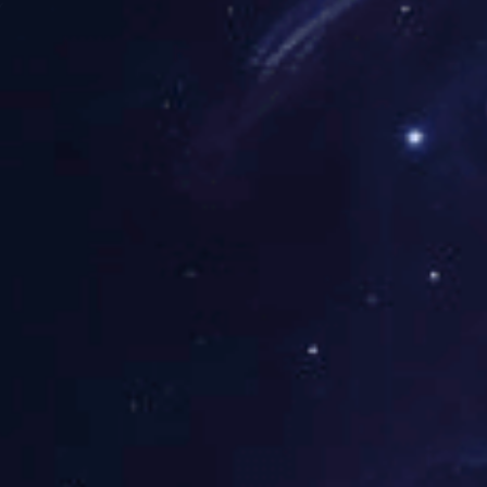
LHPV 接线盒TUV证书2-1