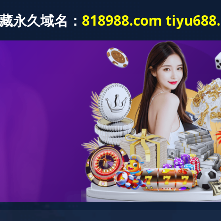
登录入口
|
HUATIHUI.COM
|
星空网页版
|
开云网
|
天行手机版
|
bv韦
网站首页
关于丽辉
产品展示
项目应用
厂房设备