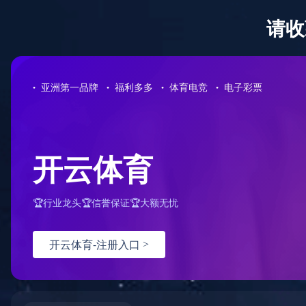
火狐官方网页版
|
首页-雷火官网
|
开云手机官方版登录入口
|
拼搏网页版
leyu·乐鱼（中国）体育官方网站
导航
中文
|
EN