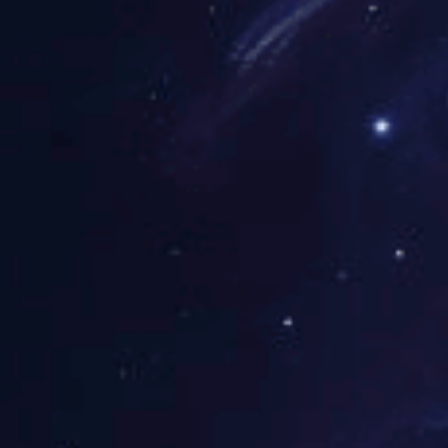
LHPV 接线盒TUV证书2-1