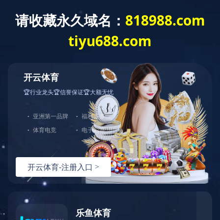
火狐官方网页版
|
首页-雷火官网
|
开云手机官方版登录入口
|
拼搏网页版
登录入口
|
HUATIHUI.COM
|
星空网页版
|
开云网
|
天行手机版
|
bv韦德
中国官方网站
|
网站首页
关于丽辉
您现在的位置：
首页
>
资质荣誉
产品展示
项目应用
厂房设备
资质荣誉
LH0809-IP65测试报告
新闻动态
leyu·乐鱼（中国）体育官方网站
导航
上一页
1
2
3
4